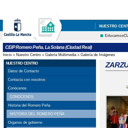
NUESTRO CEN
EducamosC
ERASMUS+ "SE
CEIP Romero Peña, La Solana (Ciudad Real)
Inicio
»
Nuestro Centro
»
Galería Multimedia
»
Galería de Imágenes
Se encuentra usted aquí
ZARZU
NUESTRO CENTRO
Datos de Contacto
Contacta con nosotros
Conócenos
CONOCENOS
Historia del Romero Peña
HISTORIA DEL ROMERO PEÑA
Organos de gobierno