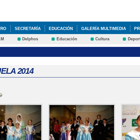
Pasar al
contenido
principal
TRO
SECRETARÍA
EDUCACIÓN
GALERÍA MULTIMEDIA
PR
LM
Delphos
Educación
Cultura
Depor
EING AND READING THE VALUES"
NCOF
MICOLEROMERO.OR
ELA 2014