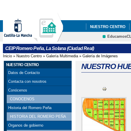
Pa
co
pri
NUESTRO CENTRO
EducamosC
PROYECTOS Y PROG
CRFP
CEIP Romero Peña, La Solana (Ciudad Real)
NCOF
MICOLERO
Inicio
»
Nuestro Centro
»
Galería Multimedia
»
Galería de Imágenes
Se encuentra usted aquí
NUESTRO HU
NUESTRO CENTRO
Datos de Contacto
Contacta con nosotros
Conócenos
CONOCENOS
Historia del Romero Peña
HISTORIA DEL ROMERO PEÑA
Organos de gobierno