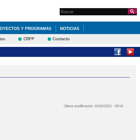
Search this site
Formulario de
búsqueda
OYECTOS Y PROGRAMAS
NOTICIAS
tes
CRFP
Contacto
G
Última modificación:
01/02/2022 - 09:54