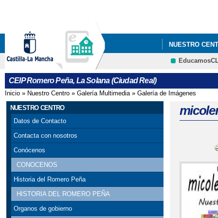
NUESTRO CEN
EducamosC
ERASMUS+ "SE
CEIP Romero Peña, La Solana (Ciudad Real)
Inicio
»
Nuestro Centro
»
Galería Multimedia
»
Galería de Imágenes
Se encuentra usted aquí
micole
NUESTRO CENTRO
Datos de Contacto
Contacta con nosotros
Conócenos
CONOCENOS
Historia del Romero Peña
HISTORIA DEL ROMERO PEÑA
Organos de gobierno