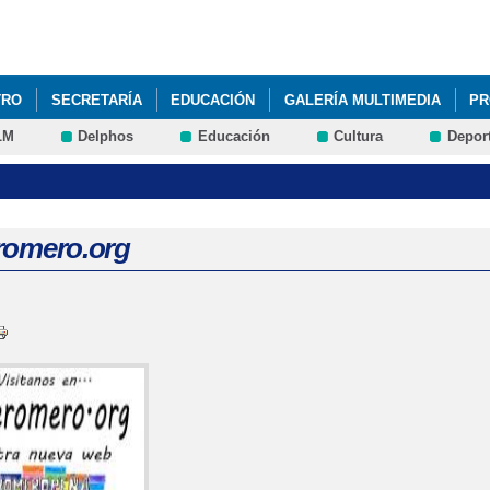
Pasar al
contenido
principal
TRO
SECRETARÍA
EDUCACIÓN
GALERÍA MULTIMEDIA
PR
LM
Delphos
Educación
Cultura
Depor
EING AND READING THE VALUES"
NCOF
MICOLEROMERO.OR
romero.org