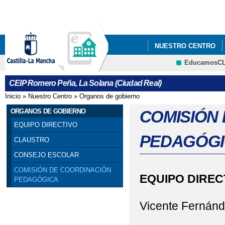
Pa
co
pri
NUESTRO CENTRO
EducamosC
PROYECTOS Y PROG
CRFP
CEIP Romero Peña, La Solana (Ciudad Real)
NCOF
MICOLERO
Inicio
»
Nuestro Centro
»
Organos de gobierno
Se encuentra usted aquí
ORGANOS DE GOBIERNO
COMISIÓN
EQUIPO DIRECTIVO
PEDAGÓG
CLAUSTRO
CONSEJO ESCOLAR
COMISIÓN DE COORDINACIÓN
EQUIPO DIREC
PEDAGÓGICA
Vicente Fernán