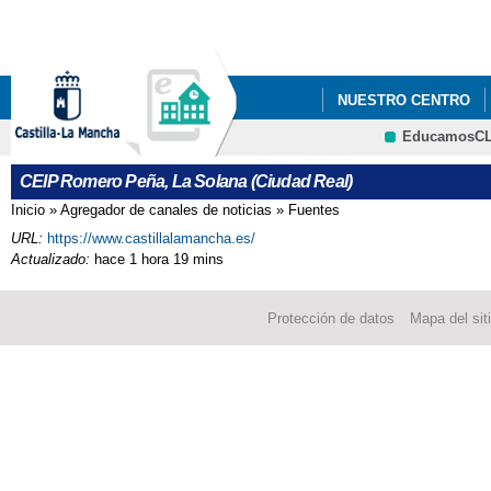
Pa
co
pri
NUESTRO CENTRO
EducamosC
PROYECTOS Y PROG
CRFP
CEIP Romero Peña, La Solana (Ciudad Real)
NCOF
MICOLERO
Inicio
»
Agregador de canales de noticias
»
Fuentes
Se encuentra usted aquí
URL:
https://www.castillalamancha.es/
Actualizado:
hace 1 hora 19 mins
Protección de datos
Mapa del sit